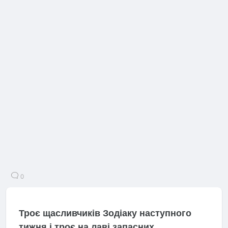
0
Троє щасливчиків Зодіаку наступного
тижня і троє на лаві запасних