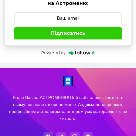
на Астроменю:
Підписатись
Powered by
Вітаю Вас на АСТРОМЕНЮ! Цей сайт та весь контент в
ньому повністю створено мною, Андрієм Бондаренком,
професійним астрологом та автором усіх матеріалів, які ви
читаєте.