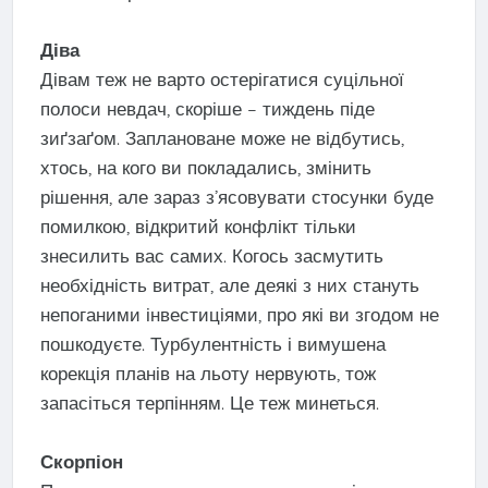
Діва
Дівам теж не варто остерігатися суцільної
полоси невдач, скоріше – тиждень піде
зиґзаґом. Заплановане може не відбутись,
хтось, на кого ви покладались, змінить
рішення, але зараз з’ясовувати стосунки буде
помилкою, відкритий конфлікт тільки
знесилить вас самих. Когось засмутить
необхідність витрат, але деякі з них стануть
непоганими інвестиціями, про які ви згодом не
пошкодуєте. Турбулентність і вимушена
корекція планів на льоту нервують, тож
запасіться терпінням. Це теж минеться.
Скорпіон