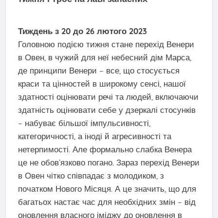
Тиждень з 20 до 26 лютого 2023
Головною подією тижня стане перехід Венери
в Овен, в чужий для неї небесний дім Марса,
де принципи Венери – все, що стосується
краси та цінностей в широкому сенсі, нашої
здатності оцінювати речі та людей, включаючи
здатність оцінювати себе у дзеркалі стосунків
– набуває більшої імпульсивності,
категоричності, а іноді й агресивності та
нетерпимості. Але формально слабка Венера
це не обов’язково погано. Зараз перехід Венери
в Овен чітко співпадає з молодиком, з
початком Нового Місяця. А це значить, що для
багатьох настає час для необхідних змін – від
оновлення власного іміджу до оновлення в