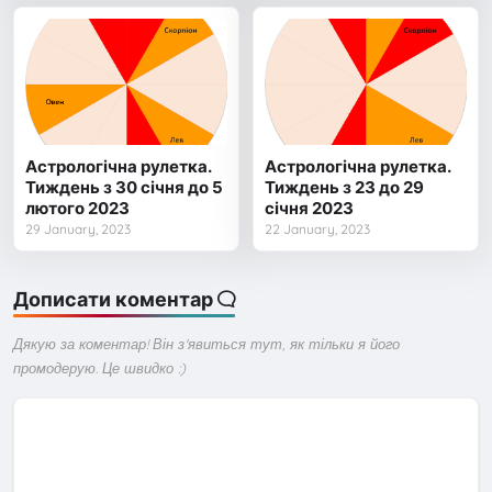
Астрологічна рулетка.
Астрологічна рулетка.
Тиждень з 30 січня до 5
Тиждень з 23 до 29
лютого 2023
січня 2023
29 January, 2023
22 January, 2023
Дописати коментар
Дякую за коментар! Він з'явиться тут, як тільки я його
промодерую. Це швидко :)