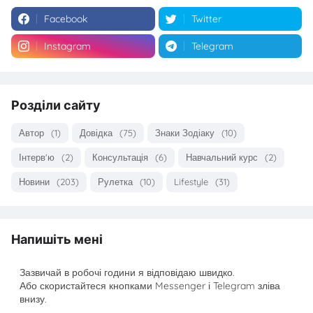
Facebook
Twitter
Instagram
Telegram
Розділи сайту
Автор
(1)
Довідка
(75)
Знаки Зодіаку
(10)
Інтерв'ю
(2)
Консультація
(6)
Навчальний курс
(2)
Новини
(203)
Рулетка
(10)
Lifestyle
(31)
Напишіть мені
Зазвичай в робочі години я відповідаю швидко.
Або скористайтеся кнопками Messenger і Telegram зліва
внизу.