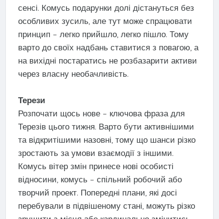
сенсі. Комусь подарунки долі дістануться без
особливих зусиль, але тут може спрацювати
принцип – легко прийшло, легко пішло. Тому
варто до своїх надбань ставитися з повагою, а
на вихідні постаратись не розбазарити активи
через власну необачливість.
Терези
Розпочати щось нове – ключова фраза для
Терезів цього тижня. Варто бути активнішими
та відкритішими назовні, тому що шанси різко
зростають за умови взаємодії з іншими.
Комусь вітер змін принесе нові особисті
відносини, комусь – спільний робочий або
творчий проект. Попередні плани, які досі
перебували в підвішеному стані, можуть різко
зрушити з місця або кардинально змінитись