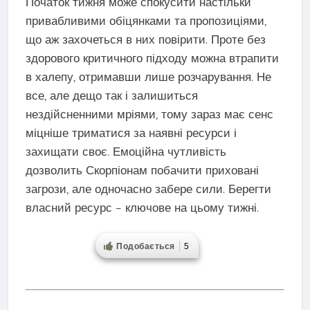
Початок тижня може спокусити настільки
привабливими обіцянками та пропозиціями,
що аж захочеться в них повірити. Проте без
здорового критичного підходу можна втрапити
в халепу, отримавши лише розчарування. Не
все, але дещо так і залишиться
нездійсненними мріями, тому зараз має сенс
міцніше триматися за наявні ресурси і
захищати своє. Емоційна чутливість
дозволить Скорпіонам побачити приховані
загрози, але одночасно забере сили. Берегти
власний ресурс – ключове на цьому тижні.
Подобається
5