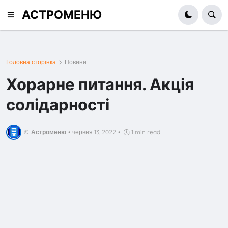
АСТРОМЕНЮ
Головна сторінка
Новини
Хорарне питання. Акція
солідарності
©
Астроменю
•
червня 13, 2022
•
1 min read