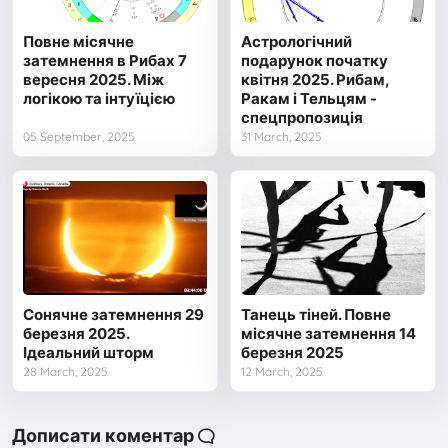
Повне місячне
Астрологічний
затемнення в Рибах 7
подарунок початку
вересня 2025. Між
квітня 2025. Рибам,
логікою та інтуїцією
Ракам і Тельцям -
спецпропозиція
05 September, 2025
31 March, 2025
Сонячне затемнення 29
Танець тіней. Повне
березня 2025.
місячне затемнення 14
Ідеальний шторм
березня 2025
28 March, 2025
12 March, 2025
Дописати коментар