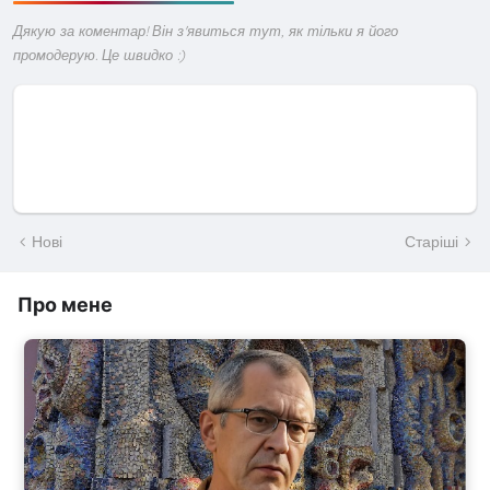
Дякую за коментар! Він з'явиться тут, як тільки я його
промодерую. Це швидко :)
Нові
Старіші
Про мене