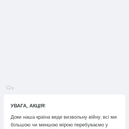
0
УВАГА, АКЦІЯ!
Доки наша країна веде визвольну війну, всі ми
більшою чи меншою мірою перебуваємо у