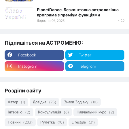
PlanetDance. Безкоштовна астрологічна
програма з преміум функціями
березня 06, 2023
4
Підпишіться на АСТРОМЕНЮ:
Facebook
Twitter
Instagram
Telegram
Розділи сайту
Автор
(1)
Довідка
(75)
Знаки Зодіаку
(10)
Інтерв'ю
(2)
Консультація
(6)
Навчальний курс
(2)
Новини
(203)
Рулетка
(10)
Lifestyle
(31)