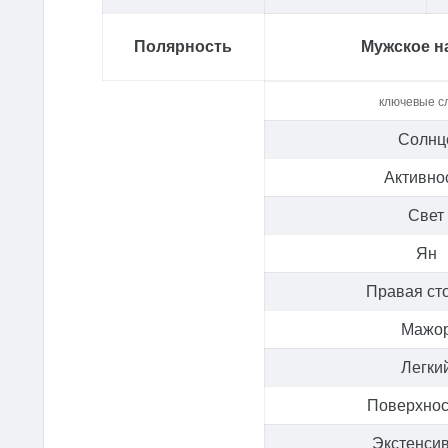
Полярность
Мужское н
ключевые с
Солнц
Активно
Свет
Ян
Правая ст
Мажо
Легки
Поверхно
Экстенси