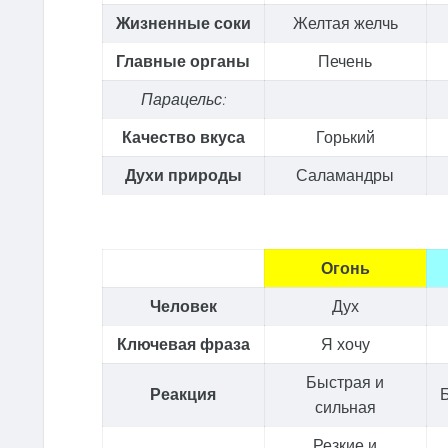
Жизненные соки
Желтая желчь
Главные органы
Печень
Парацельс:
Качество вкуса
Горький
Духи природы
Саламандры
Огонь
Человек
Дух
Ключевая фраза
Я хочу
Быстрая и
Реакция
сильная
Резкие и