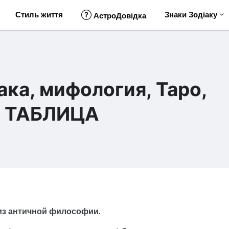
Стиль життя
Знаки Зодіаку
АстроДовідка
ака, мифология, Таро,
я. ТАБЛИЦА
 из античной философии.