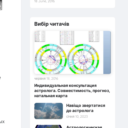
18 June, 2016
Вибір читачів
е
червня 18, 2016
Индивидуальная консультация
астролога. Совместимость, прогноз,
натальная карта
Навіщо звертатися
до астролога
січня 10, 2023
ых
Астрологическая