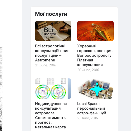
Мої послуги
Всі астрологічні
Хорарный
консультації: опис
гороскоп, элекция.
послуг і ціни –
Вопрос астрологу.
Astromenu
Платная
консультация
21 June, 2016
20 June, 2016
Индивидуальная
Local Space:
консультация
персональный
астролога.
астро-фэн-шуй
Совместимость,
16 June, 2016
прогноз,
натальная карта