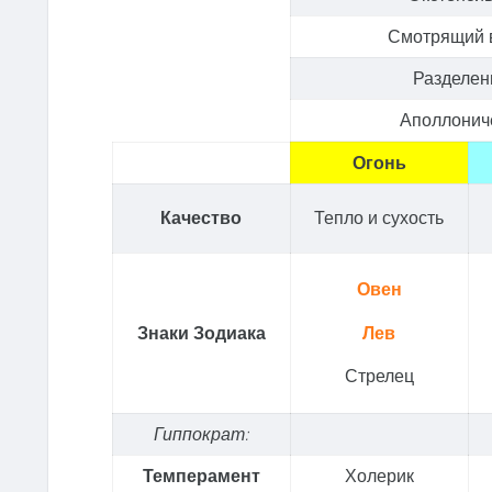
Смотрящий 
Разделе
Аполлонич
Огонь
Качество
Тепло и сухость
Овен
Знаки Зодиака
Лев
Стрелец
Гиппократ:
Темперамент
Холерик