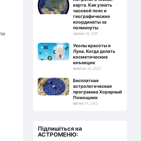
карта. Как узнать
часовой пояс и
географические
координаты за
полминуты
ти
липня 08, 2011
Уколы красоты и
Луна. Когда делать
косметические
инъекции
х
жовтня 26, 2022
Бесплатная
астрологическая
программа Хорарный
Помощник
квітня 19, 2012
Підпишіться на
АСТРОМЕНЮ: