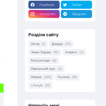
Facebook
Twitter
Instagram
Telegram
Розділи сайту
Автор
(1)
Довідка
(75)
Знаки Зодіаку
(10)
Інтерв'ю
(2)
Консультація
(6)
Навчальний курс
(2)
Новини
(203)
Рулетка
(10)
Lifestyle
(31)
Напишіть мені