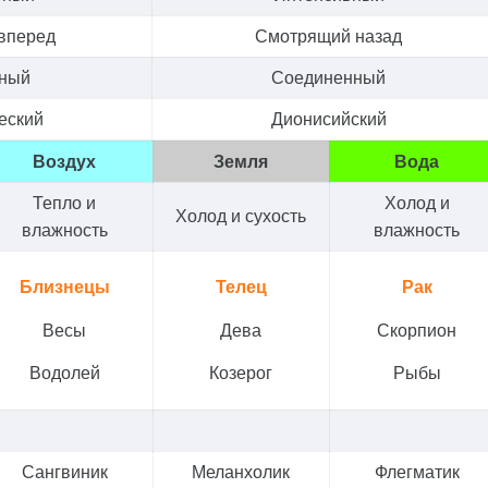
вперед
Смотрящий назад
нный
Соединенный
еский
Дионисийский
Воздух
Земля
Вода
Тепло и
Холод и
Холод и сухость
влажность
влажность
Близнецы
Телец
Рак
Весы
Дева
Скорпион
Водолей
Козерог
Рыбы
Сангвиник
Меланхолик
Флегматик