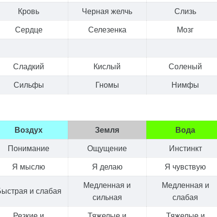
Кровь
Черная желчь
Слизь
Сердце
Селезенка
Мозг
Сладкий
Кислый
Соленый
Сильфы
Гномы
Нимфы
Воздух
Земля
Вода
Понимание
Ощущение
Инстинкт
Я мыслю
Я делаю
Я чувствую
Медленная и
Медленная и
Быстрая и слабая
сильная
слабая
Резкие и
Тяжелые и
Тяжелые и