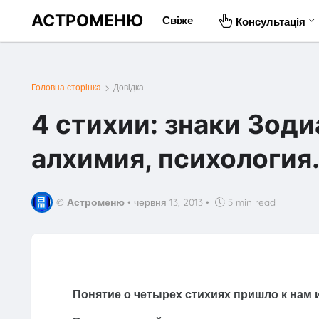
АСТРОМЕНЮ
Свіже
Консультація
Головна сторінка
Довідка
4 стихии: знаки Зоди
алхимия, психологи
©
Астроменю
•
червня 13, 2013
•
5 min read
Понятие о четырех стихиях пришло к нам