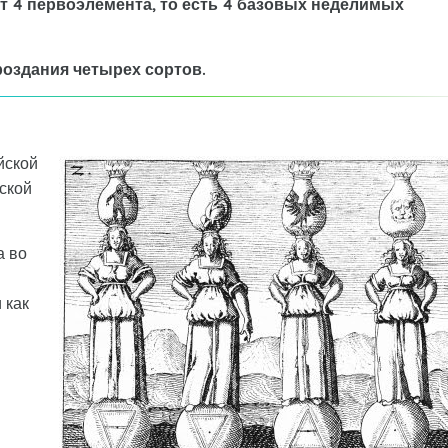
т 4 первоэлемента, то есть 4 базовых неделимых
роздания четырех сортов.
йской
ской
а во
 как