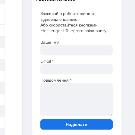
Зазвичай в робочі години я
відповідаю швидко.
Або скористайтеся кнопками
Messenger і Telegram зліва внизу.
Ваше ім’я
Email
*
Повідомлення
*