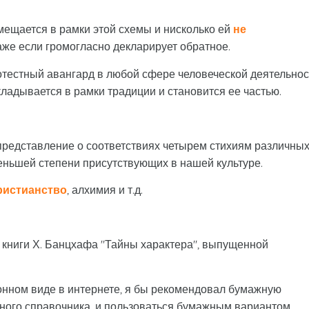
мещается в рамки этой схемы и нисколько ей
не
даже если громогласно декларирует обратное.
тестный авангард в любой сфере человеческой деятельнос
кладывается в рамки традиции и становится ее частью.
представление о соответствиях четырем стихиям различны
меньшей степени присутствующих в нашей культуре.
ристианство
, алхимия и т.д.
 книги Х. Банцхафа "Тайны характера", выпущенной
ронном виде в интернете, я бы рекомендовал бумажную
обного справочника, и пользоваться бумажным вариантом