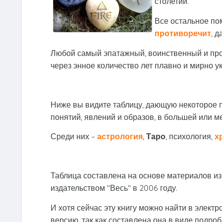
столетий.
Все остальное по
противоречит
, 
Любой самый эпатажный, воинственный и про
через энное количество лет плавно и мирно у
Ниже вы видите таблицу, дающую некоторое 
понятий, явлений и образов, в большей или 
Среди них –
астрология
,
Таро
, психология,
х
Таблица составлена на основе материалов из
издательством "Весь" в 2006 году.
И хотя сейчас эту книгу можно найти в элект
версию, так как составлена она в виде подр