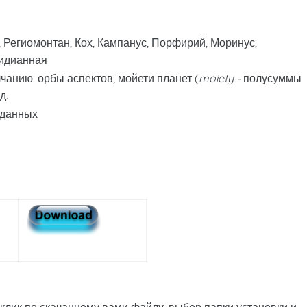
, Региомонтан, Кох, Кампанус, Порфирий, Моринус,
ридианная
анию: орбы аспектов, мойети планет (
moiety -
полусуммы
д.
 данных