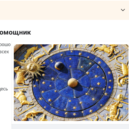
 Помощник
орошо
всех
десь