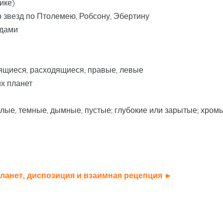
ике)
 звезд по Птолемею, Робсону, Эбертину
здами
ящиеся, расходящиеся, правые, левые
их планет
тлые, темные, дымные, пустые; глубокие или зарытые; хром
ланет, диспозиция и взаимная рецепция ►