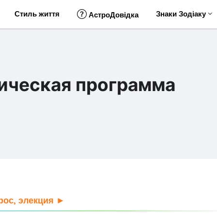
Стиль життя
Знаки Зодіаку
АстроДовідка
ическая программа
рос, элекция ►