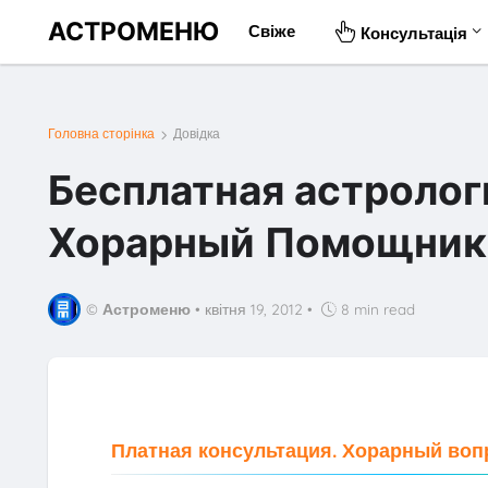
АСТРОМЕНЮ
Свіже
Консультація
Головна сторінка
Довідка
Бесплатная астролог
Хорарный Помощник
©
Астроменю
•
квітня 19, 2012
•
8 min read
Платная консультация. Хорарный воп