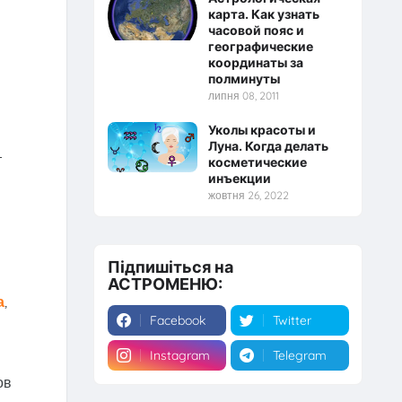
карта. Как узнать
часовой пояс и
географические
координаты за
полминуты
липня 08, 2011
Уколы красоты и
Луна. Когда делать
т
косметические
инъекции
жовтня 26, 2022
Підпишіться на
АСТРОМЕНЮ:
а
,
Facebook
Twitter
Instagram
Telegram
ов