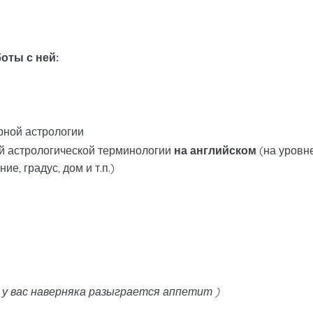
оты с ней:
рной астрологии
й астрологической терминологии
на английском
(на уровне
ие, градус, дом и т.п.)
ь у вас наверняка разыграется аппетит
)