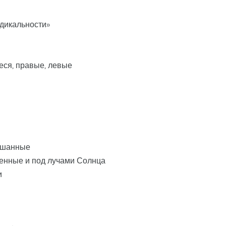
адикальности»
еся, правые, левые
ешанные
женные и под лучами Солнца
и