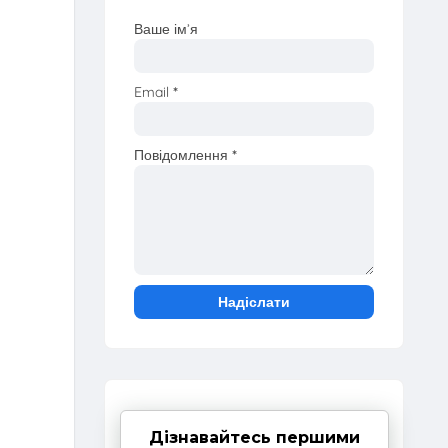
Ваше ім’я
Email
*
Повідомлення
*
Дізнавайтесь першими