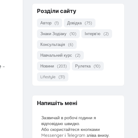
Розділи сайту
Автор
(1)
Довідка
(75)
Знаки Зодіаку
(10)
Інтерв'ю
(2)
Консультація
(6)
Навчальний курс
(2)
 –
Новини
(203)
Рулетка
(10)
Lifestyle
(31)
Напишіть мені
Зазвичай в робочі години я
відповідаю швидко.
Або скористайтеся кнопками
Messenger і Telegram зліва внизу.