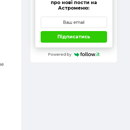
про нові пости на
Астроменю:
Підписатись
Powered by
ые