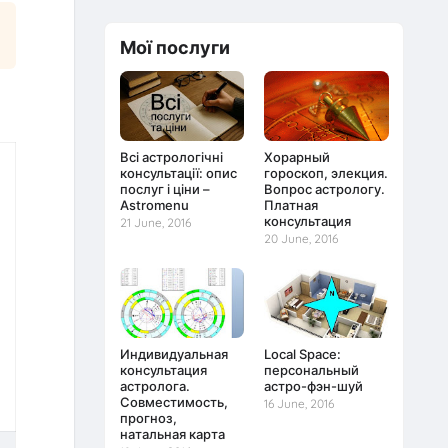
Мої послуги
Всі астрологічні
Хорарный
консультації: опис
гороскоп, элекция.
послуг і ціни –
Вопрос астрологу.
Astromenu
Платная
консультация
21 June, 2016
20 June, 2016
Индивидуальная
Local Space:
консультация
персональный
астролога.
астро-фэн-шуй
Совместимость,
16 June, 2016
прогноз,
натальная карта