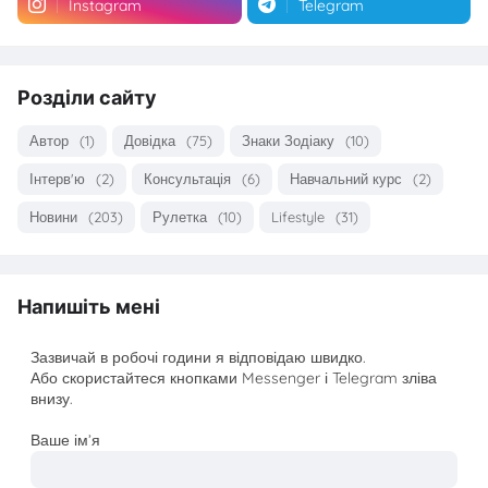
Instagram
Telegram
Розділи сайту
Автор
(1)
Довідка
(75)
Знаки Зодіаку
(10)
Інтерв'ю
(2)
Консультація
(6)
Навчальний курс
(2)
Новини
(203)
Рулетка
(10)
Lifestyle
(31)
Напишіть мені
Зазвичай в робочі години я відповідаю швидко.
Або скористайтеся кнопками Messenger і Telegram зліва
внизу.
Ваше ім’я