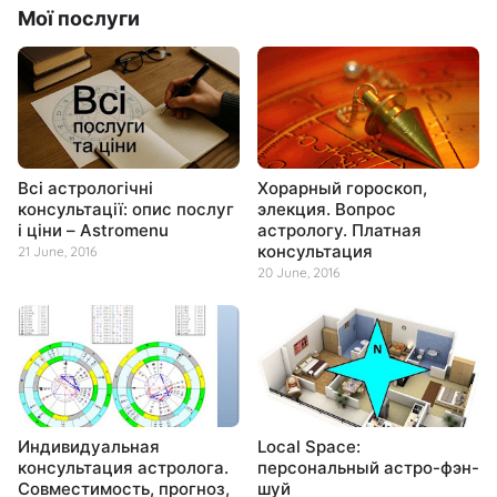
Мої послуги
Всі астрологічні
Хорарный гороскоп,
консультації: опис послуг
элекция. Вопрос
і ціни – Astromenu
астрологу. Платная
консультация
21 June, 2016
20 June, 2016
Индивидуальная
Local Space:
консультация астролога.
персональный астро-фэн-
Совместимость, прогноз,
шуй