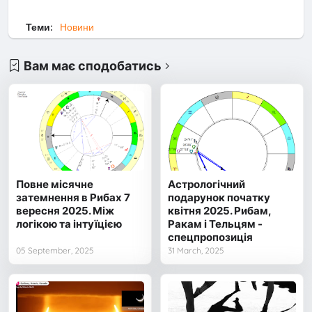
Теми:
Новини
Вам має сподобатись
Повне місячне
Астрологічний
затемнення в Рибах 7
подарунок початку
вересня 2025. Між
квітня 2025. Рибам,
логікою та інтуїцією
Ракам і Тельцям -
спецпропозиція
05 September, 2025
31 March, 2025