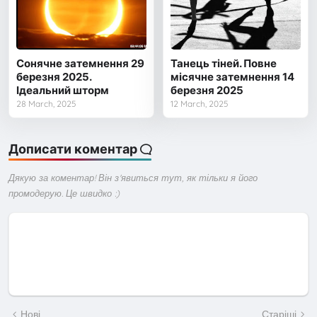
Сонячне затемнення 29
Танець тіней. Повне
березня 2025.
місячне затемнення 14
Ідеальний шторм
березня 2025
28 March, 2025
12 March, 2025
Дописати коментар
Дякую за коментар! Він з'явиться тут, як тільки я його
промодерую. Це швидко :)
Нові
Старіші