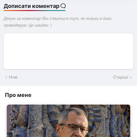
Дописати коментар
Дякую за коментар! Він з'явиться тут, як тільки я його
промодерую. Це швидко :)
Нові
Старіші
Про мене