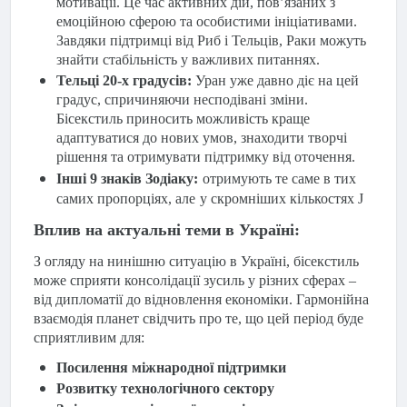
мотивації. Це час активних дій, пов’язаних з
емоційною сферою та особистими ініціативами.
Завдяки підтримці від Риб і Тельців, Раки можуть
знайти стабільність у важливих питаннях.
Тельці 20-х градусів:
Уран уже давно діє на цей
градус, спричиняючи несподівані зміни.
Бісекстиль приносить можливість краще
адаптуватися до нових умов, знаходити творчі
рішення та отримувати підтримку від оточення.
Інші 9 знаків Зодіаку:
отримують те саме в тих
самих пропорціях, але
у скромніших кількостях
J
Вплив на актуальні теми в Україні:
З огляду на нинішню ситуацію в Україні, бісекстиль
може сприяти консолідації зусиль у різних сферах –
від дипломатії до відновлення економіки. Гармонійна
взаємодія планет свідчить про те, що цей період буде
сприятливим для:
Посилення міжнародної підтримки
Розвитку технологічного сектору