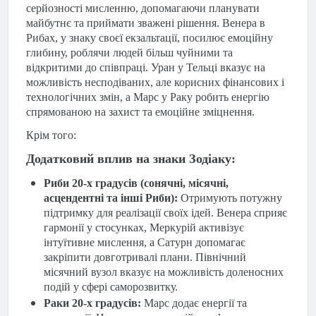
серйозності мисленню, допомагаючи планувати
майбутнє та приймати зважені рішення. Венера в
Рибах, у знаку своєї екзальтації, посилює емоційну
глибину, роблячи людей більш чуйними та
відкритими до співпраці. Уран у Тельці вказує на
можливість несподіваних, але корисних фінансових і
технологічних змін, а Марс у Раку робить енергію
спрямованою на захист та емоційне зміцнення.
Крім того:
Додатковий вплив на знаки Зодіаку:
Риби 20-х градусів (сонячні, місячні,
асцендентні та інші Риби):
Отримують потужну
підтримку для реалізації своїх ідей. Венера сприяє
гармонії у стосунках, Меркурій активізує
інтуїтивне мислення, а Сатурн допомагає
закріпити довготривалі плани. Північний
місячний вузол вказує на можливість доленосних
подій у сфері саморозвитку.
Раки 20-х градусів:
Марс додає енергії та