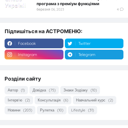
програма з преміум функціями
березня 06, 2023
4
Підпишіться на АСТРОМЕНЮ:
Facebook
Twitter
Instagram
Telegram
Розділи сайту
Автор
(1)
Довідка
(75)
Знаки Зодіаку
(10)
Інтерв'ю
(2)
Консультація
(6)
Навчальний курс
(2)
Новини
(203)
Рулетка
(10)
Lifestyle
(31)