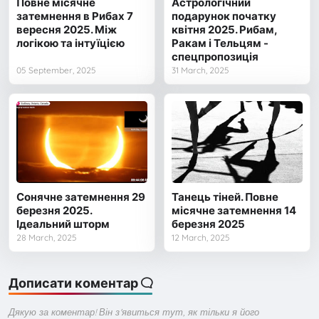
Повне місячне
Астрологічний
затемнення в Рибах 7
подарунок початку
вересня 2025. Між
квітня 2025. Рибам,
логікою та інтуїцією
Ракам і Тельцям -
спецпропозиція
05 September, 2025
31 March, 2025
Сонячне затемнення 29
Танець тіней. Повне
березня 2025.
місячне затемнення 14
Ідеальний шторм
березня 2025
28 March, 2025
12 March, 2025
Дописати коментар
Дякую за коментар! Він з'явиться тут, як тільки я його