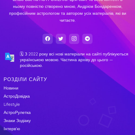
ньому повністю створено мною, Андрієм Бондаренком,
професійним астрологом та автором усіх матеріалів, які ви
читаєте.
🗓️ З 2022 року всі нові матеріали на сайті публікуються
українською мовою. Частина архіву до цього —
російською.
РОЗДІЛИ САЙТУ
Новини
АстроДовідка
Lifestyle
АстроРулетка
Знаки Зодіаку
Інтерв'ю