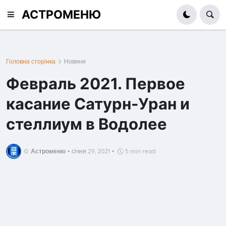
АСТРОМЕНЮ
Головна сторінка
Новини
Февраль 2021. Первое
касание Сатурн-Уран и
стеллиум в Водолее
©
Астроменю
•
січня 29, 2021
•
5 min read