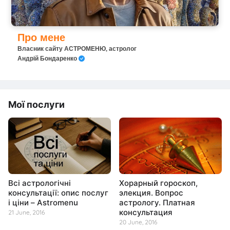
Про мене
Власник сайту АСТРОМЕНЮ, астролог
Андрій Бондаренко
Мої послуги
Всі астрологічні
Хорарный гороскоп,
консультації: опис послуг
элекция. Вопрос
і ціни – Astromenu
астрологу. Платная
консультация
21 June, 2016
20 June, 2016