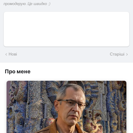
промодерую. Це швидко :)
Нові
Старіші
Про мене