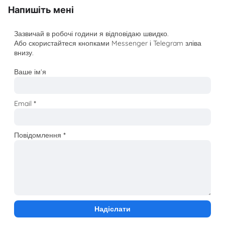
Напишіть мені
Зазвичай в робочі години я відповідаю швидко.
Або скористайтеся кнопками Messenger і Telegram зліва
внизу.
Ваше ім’я
Email
*
Повідомлення
*