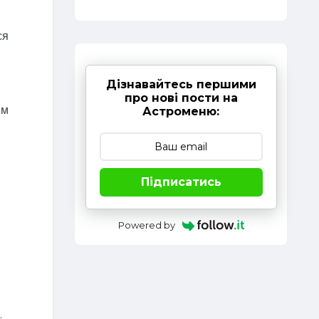
ся
Дізнавайтесь першими
про нові пости на
им
Астроменю:
Підписатись
Powered by
.