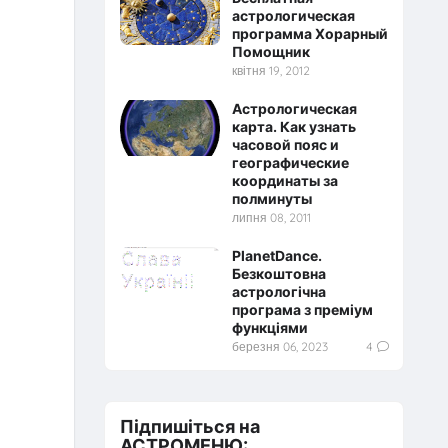
астрологическая
программа Хорарный
Помощник
квітня 19, 2012
Астрологическая
карта. Как узнать
часовой пояс и
географические
координаты за
полминуты
липня 08, 2011
PlanetDance.
Безкоштовна
астрологічна
програма з преміум
функціями
березня 06, 2023
4
Підпишіться на
АСТРОМЕНЮ: