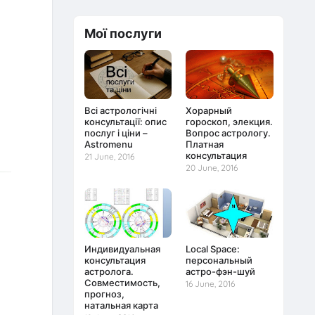
Мої послуги
Всі астрологічні
Хорарный
консультації: опис
гороскоп, элекция.
послуг і ціни –
Вопрос астрологу.
Astromenu
Платная
консультация
21 June, 2016
20 June, 2016
Индивидуальная
Local Space:
консультация
персональный
астролога.
астро-фэн-шуй
Совместимость,
16 June, 2016
прогноз,
натальная карта