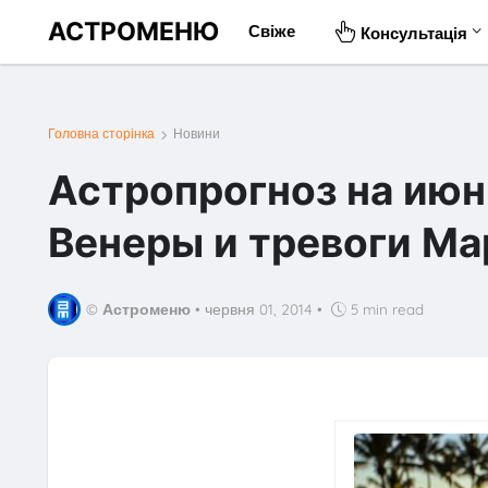
АСТРОМЕНЮ
Свіже
Консультація
Головна сторінка
Новини
Астропрогноз на июн
Венеры и тревоги Ма
©
Астроменю
•
червня 01, 2014
•
5 min read