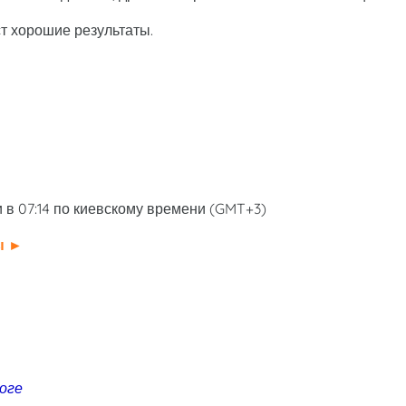
т хорошие результаты.
 в 07:14 по киевскому времени (GMT+3)
ы
►
роге