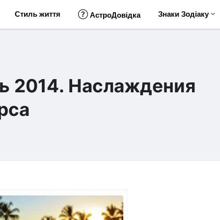
Стиль життя
Знаки Зодіаку
АстроДовідка
ь 2014. Наслаждения
рса