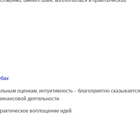
йствиями, имеют шанс воплотиться в практический
ыбах
ильным оценкам, интуитивность – благоприятно сказывается
 финансовой деятельности.
практическое воплощение идей.