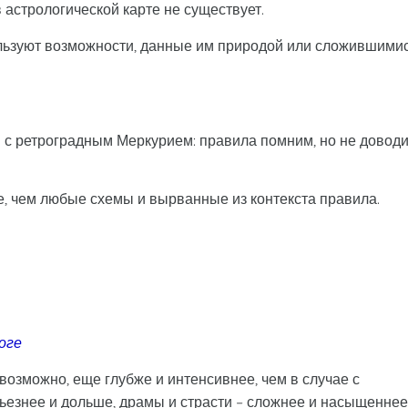
 астрологической карте не существует.
ользуют возможности, данные им природой или сложившими
в с ретроградным Меркурием: правила помним, но не довод
ее, чем любые схемы и вырванные из контекста правила.
оге
озможно, еще глубже и интенсивнее, чем в случае с
рьезнее и дольше, драмы и страсти – сложнее и насыщеннее