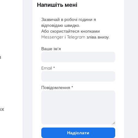
Напишіть мені
Зазвичай в робочі години я
відповідаю швидко.
Або скористайтеся кнопками
Messenger і Telegram зліва внизу.
Ваше ім’я
в
Email
*
Повідомлення
*
ых