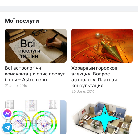
Мої послуги
Всі астрологічні
Хорарный гороскоп,
консультації: опис послуг
элекция. Вопрос
і ціни – Astromenu
астрологу. Платная
консультация
21 June, 2016
20 June, 2016