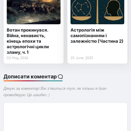
Вотан прокинувся.
Астрологія між
Війна, ненависть,
самопізнанням і
кінець епохи та
залежністю (Частина 2)
астрологічні цикли
зламу, ч. 1
02 May, 2026
25 June, 2025
Дописати коментар
Дякую за коментар! Він з'явиться тут, як тільки я його
промодерую. Це швидко :)