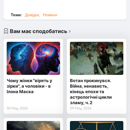
Теми:
Довідка
Новини
Вам має сподобатись
Чому жінки "вірять у
Вотан прокинувся.
зірки", а чоловіки - в
Війна, ненависть,
Ілона Маска
кінець епохи та
астрологічні цикли
зламу, ч. 2
30 May, 2026
09 May, 2026