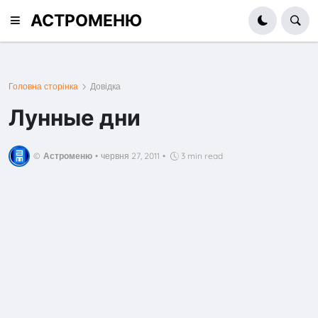
АСТРОМЕНЮ
Головна сторінка
Довідка
Лунные дни
©
Астроменю
•
червня 27, 2011
•
3 min read