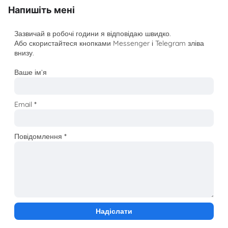
Напишіть мені
Зазвичай в робочі години я відповідаю швидко.
Або скористайтеся кнопками Messenger і Telegram зліва
внизу.
Ваше ім’я
Email
*
Повідомлення
*