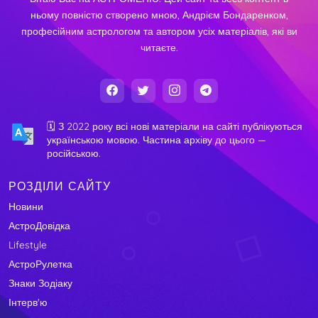
ньому повністю створено мною, Андрієм Бондаренком,
професійним астрологом та автором усіх матеріалів, які ви
читаєте.
🗓️ З 2022 року всі нові матеріали на сайті публікуються
українською мовою. Частина архіву до цього —
російською.
РОЗДІЛИ САЙТУ
Новини
АстроДовідка
Lifestyle
АстроРулетка
Знаки Зодіаку
Інтерв'ю