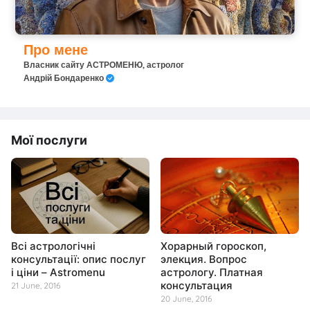
Про мене
Власник сайту АСТРОМЕНЮ, астролог
Андрій Бондаренко
Мої послуги
Всі астрологічні
Хорарный гороскоп,
консультації: опис послуг
элекция. Вопрос
і ціни – Astromenu
астрологу. Платная
консультация
21 June, 2016
20 June, 2016