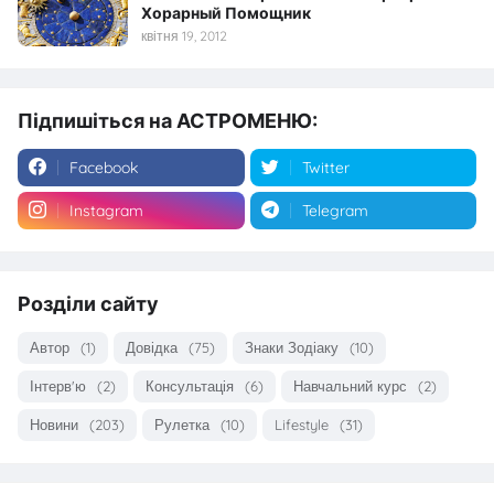
Хорарный Помощник
квітня 19, 2012
Підпишіться на АСТРОМЕНЮ:
Facebook
Twitter
Instagram
Telegram
Розділи сайту
Автор
(1)
Довідка
(75)
Знаки Зодіаку
(10)
Інтерв'ю
(2)
Консультація
(6)
Навчальний курс
(2)
Новини
(203)
Рулетка
(10)
Lifestyle
(31)