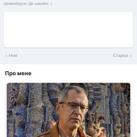
промодерую. Це швидко :)
Нові
Старіші
Про мене