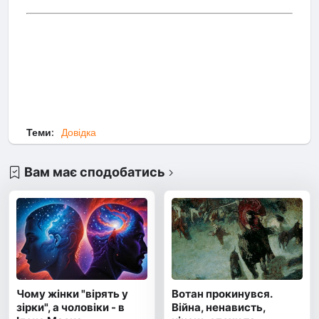
Теми:
Довідка
Вам має сподобатись
Чому жінки "вірять у
Вотан прокинувся.
зірки", а чоловіки - в
Війна, ненависть,