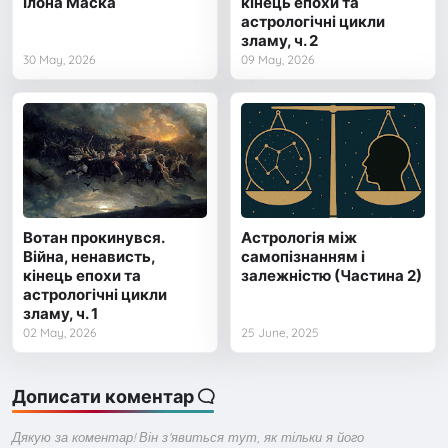
Ілона Маска
кінець епохи та
астрологічні цикли
зламу, ч. 2
30 May, 2026
09 May, 2026
Вотан прокинувся.
Астрологія між
Війна, ненависть,
самопізнанням і
кінець епохи та
залежністю (Частина 2)
астрологічні цикли
зламу, ч. 1
02 May, 2026
25 June, 2025
Дописати коментар
Дякую за коментар! Він з'явиться тут, як тільки я його