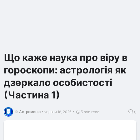
Що каже наука про віру в
гороскопи: астрологія як
дзеркало особистості
(Частина 1)
©
Астроменю
•
червня 18, 2025
•
3 min read
0