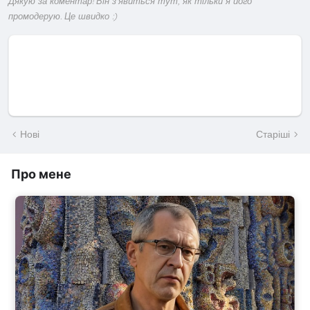
Дякую за коментар! Він з'явиться тут, як тільки я його
промодерую. Це швидко :)
Нові
Старіші
Про мене