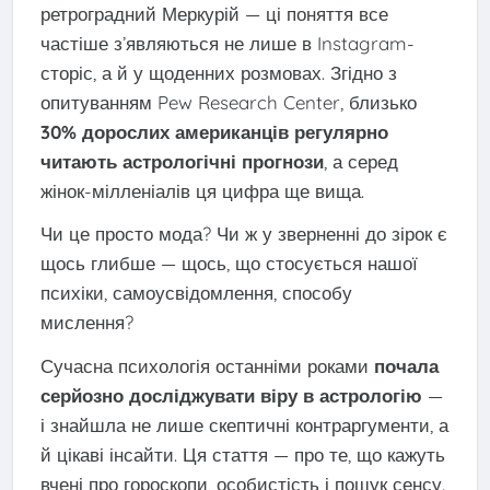
ретроградний Меркурій — ці поняття все
частіше з’являються не лише в Instagram-
сторіс, а й у щоденних розмовах. Згідно з
опитуванням Pew Research Center, близько
30% дорослих американців регулярно
читають астрологічні прогнози
, а серед
жінок-мілленіалів ця цифра ще вища.
Чи це просто мода? Чи ж у зверненні до зірок є
щось глибше — щось, що стосується нашої
психіки, самоусвідомлення, способу
мислення?
Сучасна психологія останніми роками
почала
серйозно досліджувати віру в астрологію
—
і знайшла не лише скептичні контраргументи, а
й цікаві інсайти. Ця стаття — про те, що кажуть
вчені про гороскопи, особистість і пошук сенсу.