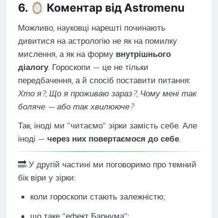
6. 🪞 Коментар від Astromenu
Можливо, науковці нарешті починають
дивитися на астрологію не як на помилку
мислення, а як на форму
внутрішнього
діалогу
. Гороскопи — це не тільки
передбачення, а й спосіб поставити питання:
Хто я?
,
Що я проживаю зараз?
,
Чому мені так
боляче — або так хвилююче?
Так, іноді ми "читаємо" зірки замість себе. Але
іноді —
через них повертаємося до себе
.
🔜 У другій частині ми поговоримо про темний
бік віри у зірки:
коли гороскопи стають залежністю;
що таке "ефект Барнума";