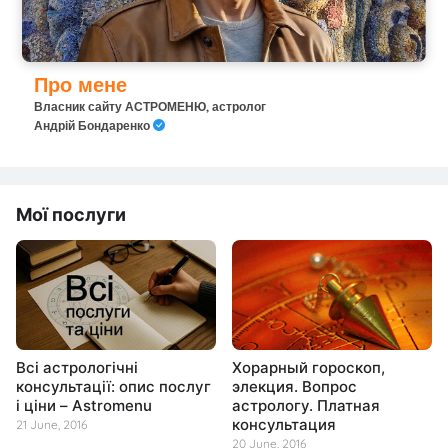
Про мене
Власник сайту АСТРОМЕНЮ, астролог
Андрій Бондаренко
Мої послуги
Всі астрологічні
Хорарный гороскоп,
консультації: опис послуг
элекция. Вопрос
і ціни – Astromenu
астрологу. Платная
консультация
21 June, 2016
20 June, 2016