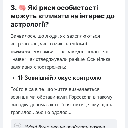
3. 🧠 Які риси особистості
можуть впливати на інтерес до
астрології?
Виявилося, що люди, які захоплюються
астрологією, часто мають
спільні
психологічні риси
— не завжди "погані" чи
"наївні", як стверджували раніше. Ось кілька
важливих спостережень:
1) Зовнішній локус контролю
Тобто віра в те, що життя визначається
зовнішніми обставинами. Гороскопи в такому
випадку допомагають "пояснити", чому щось
трапилось або не вдалось.
"Мені було легше прийняти розрив,