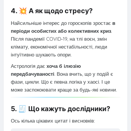
4. 💥 А як щодо стресу?
Найсильніше інтерес до гороскопів зростає
в
періоди особистих або колективних криз
.
Після пандемії COVID‑19, на тлі воєн, змін
клімату, економічної нестабільності, люди
інтуїтивно шукають опори.
Астрологія дає
хоча б ілюзію
передбачуваності
. Вона вчить, що у подій є
фази, цикли. Що є певна логіка у хаосі. І це
може заспокоювати краще за будь-які новини.
5. 🧾 Що кажуть дослідники?
Ось кілька цікавих цитат і висновків: