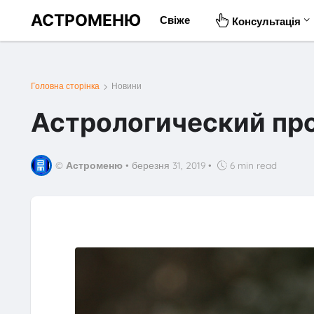
АСТРОМЕНЮ
Свіже
Консультація
Головна сторінка
Новини
Астрологический про
©
Астроменю
•
березня 31, 2019
•
6 min read