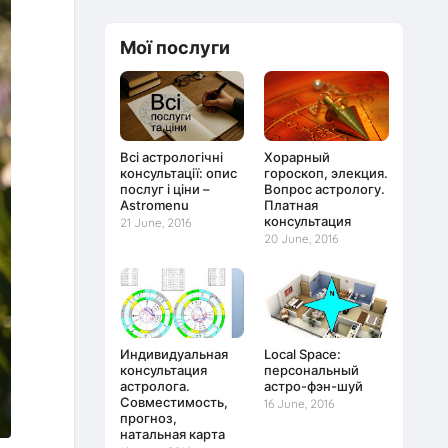
Мої послуги
Всі астрологічні
Хорарный
консультації: опис
гороскоп, элекция.
послуг і ціни –
Вопрос астрологу.
Astromenu
Платная
консультация
21 June, 2016
20 June, 2016
Индивидуальная
Local Space:
консультация
персональный
астролога.
астро-фэн-шуй
Совместимость,
16 June, 2016
прогноз,
натальная карта