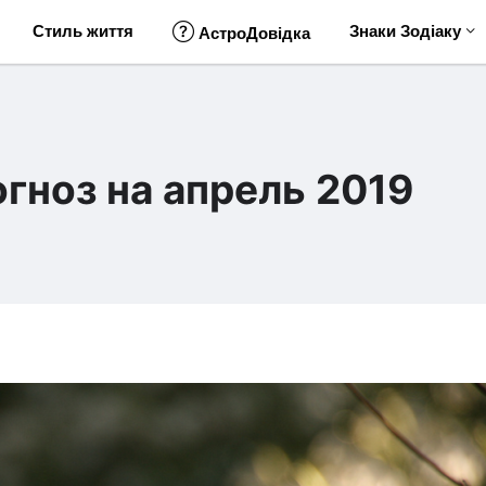
Стиль життя
Знаки Зодіаку
АстроДовідка
гноз на апрель 2019