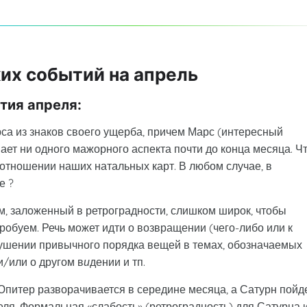
их событий на апрель
тия апреля:
са из знаков своего ущерба, причем Марс (интересный
ает ни одного мажорного аспекта почти до конца месяца. Чт
в отношении наших натальных карт. В любом случае, в
е ?
м, заложенный в ретроградности, слишком широк, чтобы
пробуем. Речь может идти о возвращении (чего-либо или к
арушении привычного порядка вещей в темах, обозначаемых
и/или о другом в
и
дении и тп.
 Юпитер разворачивается в середине месяца, а Сатурн пойд
еля. Формальная «слабость» (ретроградность) для Сатурна 