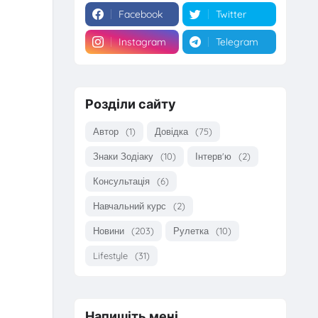
Facebook
Twitter
Instagram
Telegram
Розділи сайту
Автор
(1)
Довідка
(75)
Знаки Зодіаку
(10)
Інтерв'ю
(2)
Консультація
(6)
Навчальний курс
(2)
Новини
(203)
Рулетка
(10)
Lifestyle
(31)
Напишіть мені