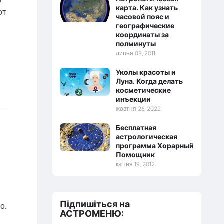
карта. Как узнать
от
часовой пояс и
географические
координаты за
полминуты
липня 08, 2011
Уколы красоты и
Луна. Когда делать
косметические
инъекции
жовтня 26, 2022
Бесплатная
астрологическая
программа Хорарный
Помощник
квітня 19, 2012
Підпишіться на
о.
АСТРОМЕНЮ: