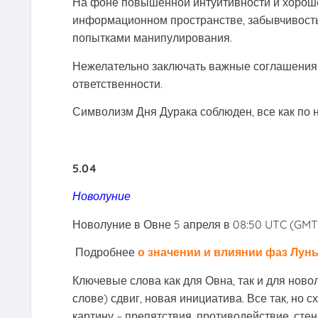
На фоне повышенной интуитивности и хороше
информационном пространстве, забывчивость
попытками манипулирования.
Нежелательно заключать важные соглашения
ответственности.
Символизм Дня Дурака соблюден, все как по н
5.04
Новолуние
Новолуние в Овне 5 апреля в 08:50 UTC (GMT)
Подробнее
о значении и влиянии фаз Лун
Ключевые слова как для Овна, так и для нов
слове) сдвиг, новая инициатива. Все так, но 
картину – препятствия, противодействие, стен