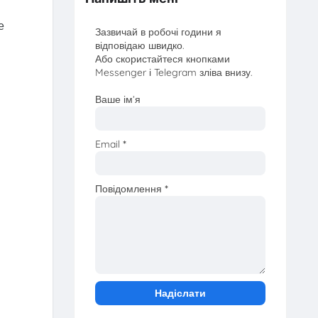
е
Зазвичай в робочі години я
відповідаю швидко.
Або скористайтеся кнопками
Messenger і Telegram зліва внизу.
Ваше ім’я
Email
*
Повідомлення
*