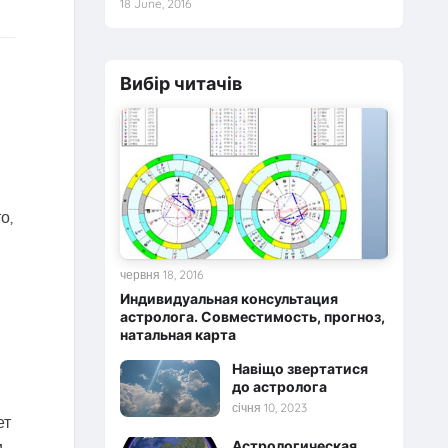
18 June, 2016
Вибір читачів
о,
червня 18, 2016
Индивидуальная консультация
астролога. Совместимость, прогноз,
натальная карта
Навіщо звертатися
до астролога
січня 10, 2023
ет
Астрологическая
и